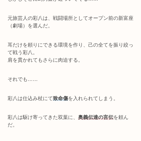
元旅芸人の彩八は、戦闘場所としてオープン前の新富座
（劇場）を選んだ。
耳だけを頼りにできる環境を作り、己の全てを振り絞っ
て戦う彩八。
肩を貫かれてもさらに肉迫する。
それでも……
彩八は仕込み杖にて
致命傷
を入れられてしまう。
彩八は駆け寄ってきた双葉に、
奥義伝達の言伝
を頼ん
だ。