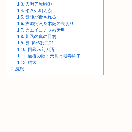
1.3.
天明刀弥戦①
1.4.
彩八vs幻刀斎
1.5.
響陣が脅される
1.6.
吉原突入＆木偏の裏切り
1.7.
カムイコチャvs天明
1.8.
川路の真の目的
1.9.
響陣VS愁二郎
1.10.
四蔵vs幻刀斎
1.11.
最後の敵・天明と蠱毒終了
1.12.
結末
2.
感想