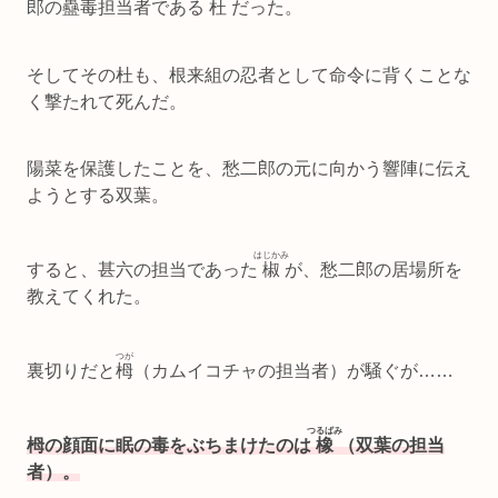
郎の蠱毒担当者である
杜
だった。
そしてその
杜
も、根来組の忍者として命令に背くことな
く撃たれて死んだ。
陽菜を保護したことを、愁二郎の元に向かう響陣に伝え
ようとする双葉。
はじかみ
すると、甚六の担当であった
椒
が、愁二郎の居場所を
教えてくれた。
つが
裏切りだと
栂
（カムイコチャの担当者）が騒ぐが……
つるばみ
栂の顔面に眠の毒をぶちまけたのは
橡
（双葉の担当
者）。