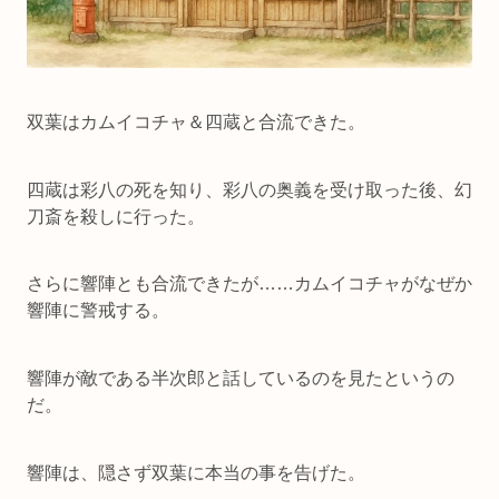
双葉はカムイコチャ＆四蔵と合流できた。
四蔵は彩八の死を知り、彩八の奥義を受け取った後、幻
刀斎を殺しに行った。
さらに響陣とも合流できたが……カムイコチャがなぜか
響陣に警戒する。
響陣が敵である半次郎と話しているのを見たというの
だ。
響陣は、隠さず双葉に本当の事を告げた。