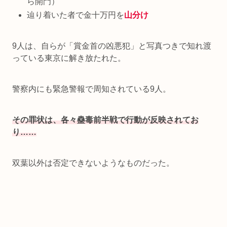
ら開門）
辿り着いた者で金十万円を
山分け
9人は、自らが「賞金首の凶悪犯」と写真つきで知れ渡
っている東京に解き放たれた。
警察内にも緊急警報で周知されている9人。
その罪状は、各々蠱毒前半戦で行動が反映されてお
り……
双葉以外は否定できないようなものだった。