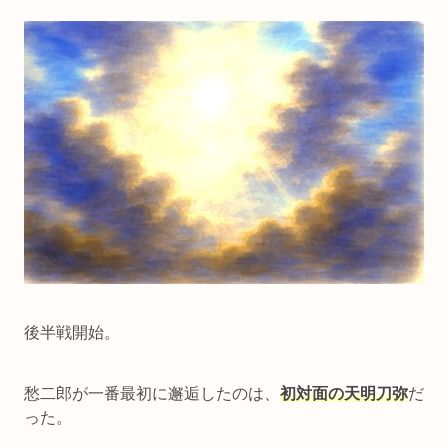
後半戦開始。
愁二郎が一番最初に邂逅したのは、
初対面の天明刀弥
だ
った。