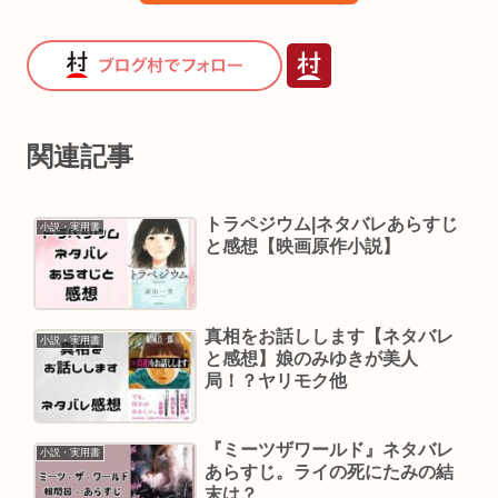
関連記事
トラペジウム|ネタバレあらすじ
小説・実用書
と感想【映画原作小説】
真相をお話しします【ネタバレ
小説・実用書
と感想】娘のみゆきが美人
局！？ヤリモク他
『ミーツザワールド』ネタバレ
小説・実用書
あらすじ。ライの死にたみの結
末は？