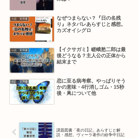
なぜつまらない？『日の名残
小説・実用書
り』ネタバレあらすじと感想。
カズオイシグロ
【イクサガミ】嵯峨愁二郎は最
小説・実用書
後どうなる？主人公の正体から
結末まで
恋に至る病考察。やっぱりそう
小説・実用書
かの意味・4行消しゴム・15秒
後・凧について他
課題図書「夜の日記」あらすじと解
説・感想。ヴィーラ著作の紛争中日記