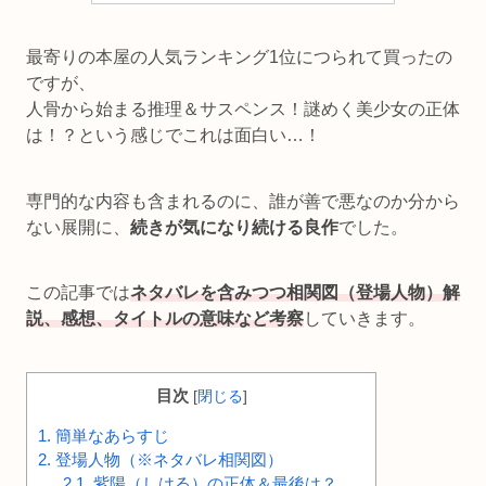
最寄りの本屋の人気ランキング1位につられて買ったの
ですが、
人骨から始まる推理＆サスペンス！謎めく美少女の正体
は！？という感じでこれは面白い…！
専門的な内容も含まれるのに、誰が善で悪なのか分から
ない展開に、
続きが気になり続ける良作
でした。
この記事では
ネタバレを含みつつ相関図（登場人物）解
説、感想、タイトルの意味など考察
していきます。
目次
[
閉じる
]
1.
簡単なあらすじ
2.
登場人物（※ネタバレ相関図）
2.1.
紫陽（しはる）の正体＆最後は？