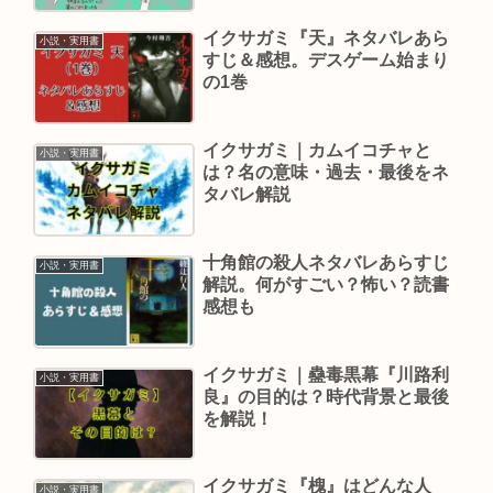
イクサガミ『天』ネタバレあら
小説・実用書
すじ＆感想。デスゲーム始まり
の1巻
イクサガミ｜カムイコチャと
小説・実用書
は？名の意味・過去・最後をネ
タバレ解説
十角館の殺人ネタバレあらすじ
小説・実用書
解説。何がすごい？怖い？読書
感想も
イクサガミ｜蠱毒黒幕『川路利
小説・実用書
良』の目的は？時代背景と最後
を解説！
イクサガミ『槐』はどんな人
小説・実用書