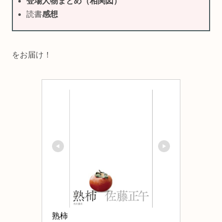
登場人物まとめ（相関図）
読書
感想
をお届け！
熟柿 