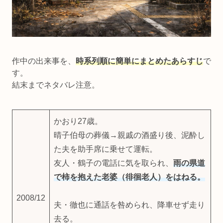
作中の出来事を、
時系列順に簡単にまとめたあらすじ
で
す。
結末までネタバレ注意。
かおり27歳。
晴子伯母の葬儀→親戚の酒盛り後、泥酔し
た夫を助手席に乗せて運転。
友人・鶴子の電話に気を取られ、
雨の県道
で柿を抱えた老婆（徘徊老人）をはねる。
2008/12
夫・徹也に通話を咎められ、降車せず走り
去る。