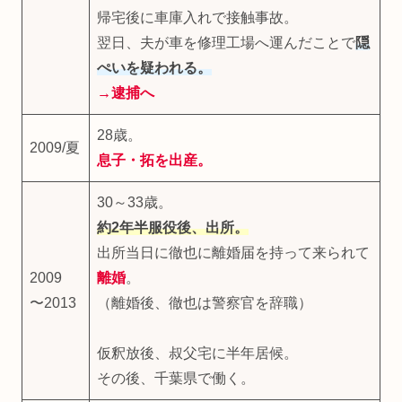
帰宅後に車庫入れで接触事故。
翌日、夫が車を修理工場へ運んだことで
隠
ぺいを疑われる。
→逮捕へ
28歳。
2009/夏
息子・拓を出産。
30～33歳。
約2年半服役後、出所。
出所当日に徹也に離婚届を持って来られて
2009
離婚
。
〜2013
（離婚後、徹也は警察官を辞職）
仮釈放後、叔父宅に半年居候。
その後、千葉県で働く。