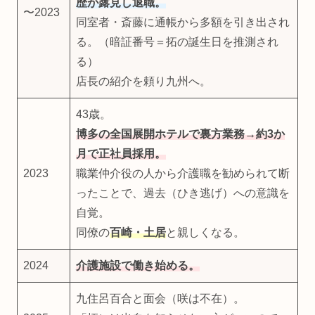
歴が露見し退職。
〜2023
同室者・斎藤に通帳から多額を引き出され
る。（暗証番号＝拓の誕生日を推測され
る）
店長の紹介を頼り九州へ。
43歳。
博多の全国展開ホテルで裏方業務→約3か
月で正社員採用。
2023
職業仲介役の人から介護職を勧められて断
ったことで、過去（ひき逃げ）への意識を
自覚。
同僚の
百崎・土居
と親しくなる。
2024
介護施設で働き始める。
九住呂百合と面会（咲は不在）。