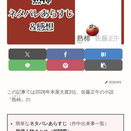
2026/4/9
この記事では2026年本屋大賞2位、佐藤正午の小説
じゅくし
『
熟柿
』の
簡単な
ネタバレあらすじ
（作中出来事一覧）