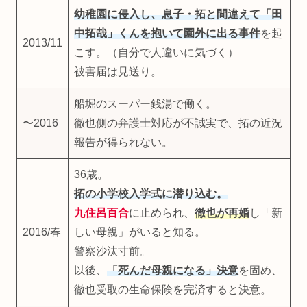
幼稚園に侵入し、息子・
拓
と間違えて「田
中拓哉」くんを抱いて園外に出る事件
を起
2013/11
こす。（自分で人違いに気づく）
被害届は見送り。
船堀のスーパー銭湯で働く。
〜2016
徹也側の弁護士対応が不誠実で、拓の近況
報告が得られない。
36歳。
拓の小学校入学式に潜り込む。
九住呂百合
に止められ、
徹也が再婚
し「新
2016/春
しい母親」がいると知る。
警察沙汰寸前。
以後、
「死んだ母親になる」決意
を固め、
徹也受取の生命保険を完済すると決意。