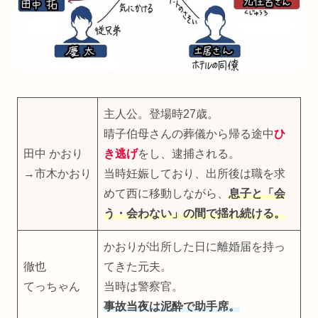
主人公。登場時27歳。
晴子伯母さんの葬儀から帰る途中
ひ
田中 かおり
き逃げ
をし、逮捕される。
→市木かおり
当時妊娠しており、出所後は職を求
めて西に移動しながら、
息子と「会
う・会わない」の間で揺れ続ける。
かおりが出所した日に離婚届を持っ
徹也
てきた元夫。
てっちゃん
当時は警察官。
事故当夜は泥酔で助手席。