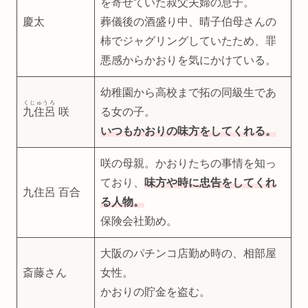
を寄せていた叔父夫婦の息子。
慶太
葬儀後の酒盛り中、晴子伯母さんの
柿でジャグリングしていたため、罪
悪感からかおりを気にかけている。
幼稚園から高校まで拓の同級生であ
くじゅうろ
九住呂
咲
る女の子。
いつもかおりの味方をしてくれる。
咲の母親。かおりたちの事情を知っ
ており、
味方や時に忠告をしてくれ
九住呂 百合
る人物。
保険会社勤め。
大阪のパチンコ店勤め時の、相部屋
斎藤さん
女性。
かおりの貯金を盗む。