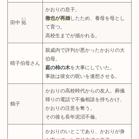
かおりの息子。
徹也が再婚
したため、養母を母とし
たく
田中
拓
て育つ。
高校生までが描かれる。
親戚内で評判が悪かったかおりの大
伯母。
晴子伯母さん
庭の柿の木
を大事にしていた。
事故は彼女の呪いを連想させる。
かおりの高校時代からの友人。葬儀
帰りの電話で不倫相談を持ちかけ、
鶴子
かおりの注意を奪う。
その後も長年泥沼不倫。
かおりのいとこであり、かおりが身