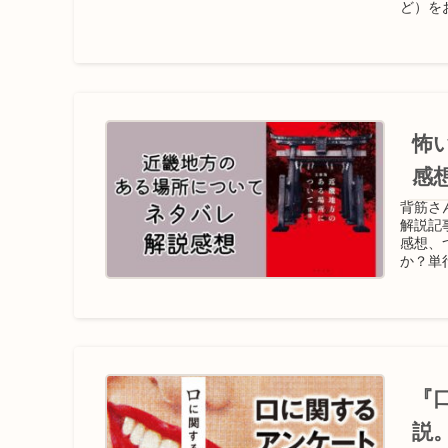
ど）を
怖
感
背筋さ
解説記
感想、
か？単
『
説