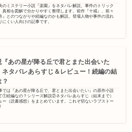
央のミステリー小説『楽園』をネタバレ解説。事件のトリック
、真相を図解で分かりやすく整理します。前作『十戒』、前々
舟』とのつながりや続編なのかも解説。登場人物や事件の流れ
りにくい人向けの記事です。
説『あの星が降る丘で君とまた出会いた
』ネタバレあらすじ＆レビュー！続編の結
は？
事では『あの星が降る丘で、君とまた出会いたい』の原作小説
て①続編なの？シリーズ解説②ネタバレあらすじ（結末まで）
ュー（読書感想）をまとめています。これぞ切ないラブストー
！