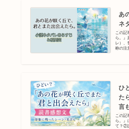
あ
ネ
この記
ら。』
レ）、
称の注
す。
ひ
た
言
この記
ら。』
て？②