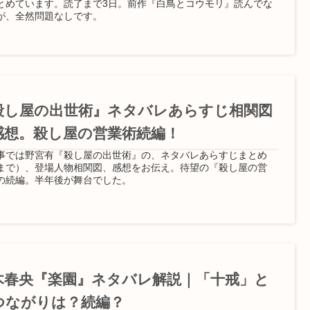
とめています。読了まで3日。前作『白鳥とコウモリ』読んでな
が、全然問題なしです。
殺し屋の出世術』ネタバレあらすじ相関図
感想。殺し屋の営業術続編！
事では野宮有『殺し屋の出世術』の、ネタバレあらすじまとめ
まで）、登場人物相関図、感想をお伝え。待望の『殺し屋の営
の続編。半年後が舞台でした。
木春央『楽園』ネタバレ解説｜「十戒」と
つながりは？続編？