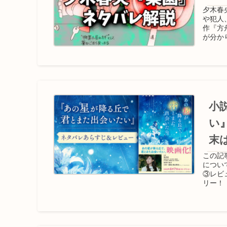
夕木春
や犯人
作『方
が分か
小
い
末
この記
につい
③レビ
リー！