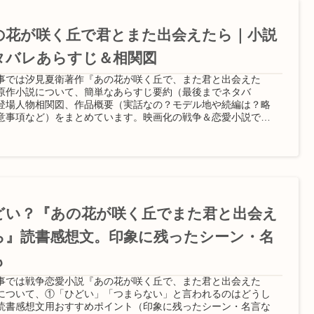
の花が咲く丘で君とまた出会えたら｜小説
タバレあらすじ＆相関図
事では汐見夏衛著作『あの花が咲く丘で、また君と出会えた
原作小説について、簡単なあらすじ要約（最後までネタバ
登場人物相関図、作品概要（実話なの？モデル地や続編は？略
意事項など）をまとめています。映画化の戦争＆恋愛小説で
どい？『あの花が咲く丘でまた君と出会え
ら』読書感想文。印象に残ったシーン・名
も
事では戦争恋愛小説『あの花が咲く丘で、また君と出会えた
について、①「ひどい」「つまらない」と言われるのはどうし
読書感想文用おすすめポイント（印象に残ったシーン・名言な