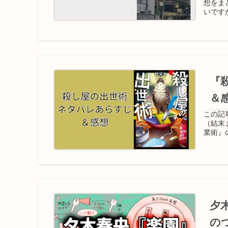
想をま
いです
『
＆
この記
（結末
業術』
夕
の