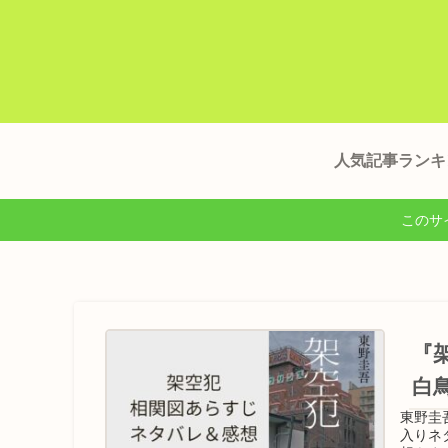
人気記事ランキ
このサ
『
白
東野圭
入りネ