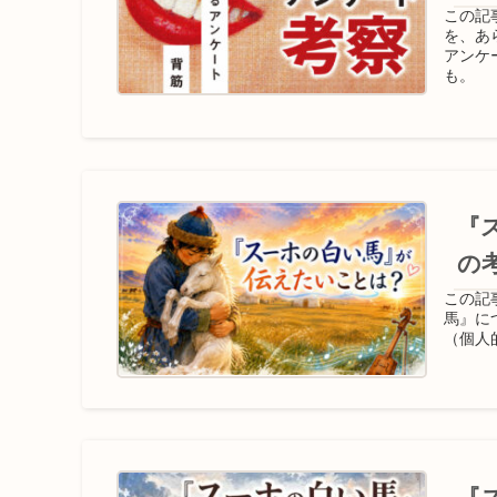
この記
を、あ
アンケ
も。
『
の
この記
馬』に
（個人