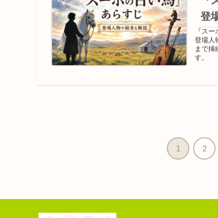
『
登
『スー
登場人
まで挿
す。
1
2